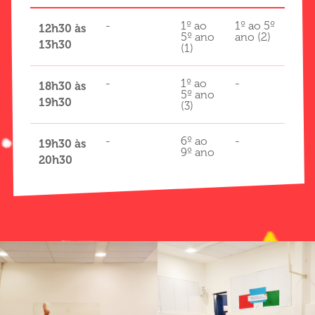
-
1º ao
1º ao 5º
1º 
12h30 às
5º ano
ano (2)
ano
13h30
(1)
-
1º ao
-
1º 
18h30 às
5º ano
ano
19h30
(3)
-
6º ao
-
6º 
19h30 às
9º ano
an
20h30