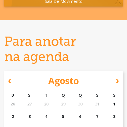
Sala De Movimento
VER MAIS
Para anotar
na agenda
Agosto
D
S
T
Q
Q
S
S
26
27
28
29
30
31
1
2
3
4
5
6
7
8