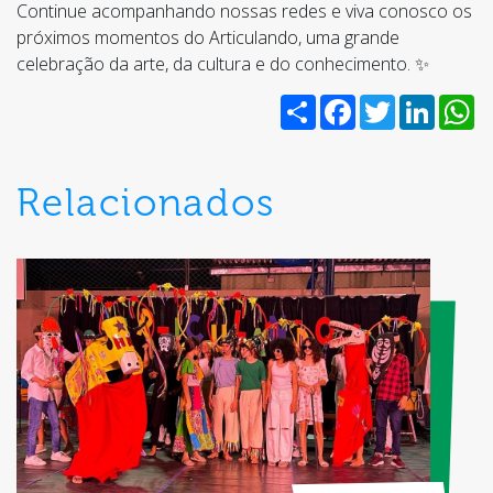
Continue acompanhando nossas redes e viva conosco os
próximos momentos do Articulando, uma grande
celebração da arte, da cultura e do conhecimento. ✨
Share
Facebook
Twitter
Linked
W
Relacionados