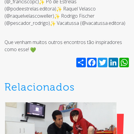
(@_franciscopc)
Pó de Estrelas
(@podeestrelas.editora)
Raquel Velasco
(@raquelvelascoweller)
Rodrigo Fischer
(@pescador_rodrigo)
Vacatussa (@vacatussa.editora)
Que venham muitos outros encontros tão inspiradores
como esse!
Share
Facebook
Twitter
Linked
W
Relacionados