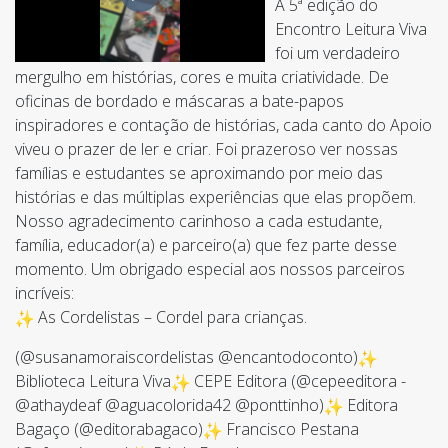
A 5ª edição do
Encontro Leitura Viva
foi um verdadeiro
mergulho em histórias, cores e muita criatividade. De
oficinas de bordado e máscaras a bate-papos
inspiradores e contação de histórias, cada canto do Apoio
viveu o prazer de ler e criar. Foi prazeroso ver nossas
famílias e estudantes se aproximando por meio das
histórias e das múltiplas experiências que elas propõem.
Nosso agradecimento carinhoso a cada estudante,
família, educador(a) e parceiro(a) que fez parte desse
momento. Um obrigado especial aos nossos parceiros
incríveis:
As Cordelistas – Cordel para crianças.
(@susanamoraiscordelistas @encantodoconto)
Biblioteca Leitura Viva
CEPE Editora (@cepeeditora -
@athaydeaf @aguacolorida42 @ponttinho)
Editora
Bagaço (@editorabagaco)
Francisco Pestana