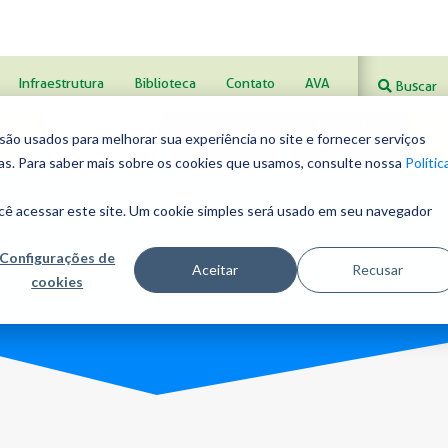
Voleibol
Xadrez
Infraestrutura
Biblioteca
Contato
AVA
Buscar
o
Ensino
Extensão
Ensino Médio
o usados ​​para melhorar sua experiência no site e fornecer serviços
al 1
Fundamental 2
Curricular
Com
ias. Para saber mais sobre os cookies que usamos, consulte nossa
Polític
cê acessar este site. Um cookie simples será usado em seu navegador
Blog - Institucional
Configurações de
Aceitar
Recusar
cookies