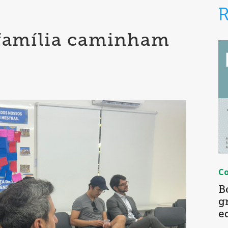
 família caminham
C
B
g
e