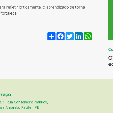
 refletir criticamente, o aprendizado se torna
 fortalece.
Share
Facebook
Twitter
LinkedIn
WhatsApp
C
O
e
reço
e 1: Rua Conselheiro Nabuco,
sa Amarela, Recife - PE.