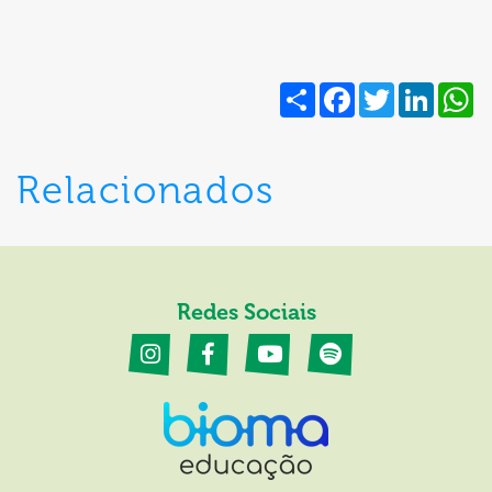
Share
Facebook
Twitter
Linked
W
Relacionados
Redes Sociais