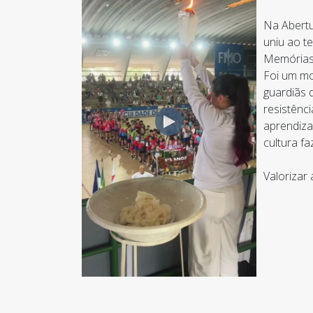
Na Abertu
uniu ao t
Memórias,
Foi um mo
guardiãs 
resistênc
aprendiza
cultura f
Valorizar 