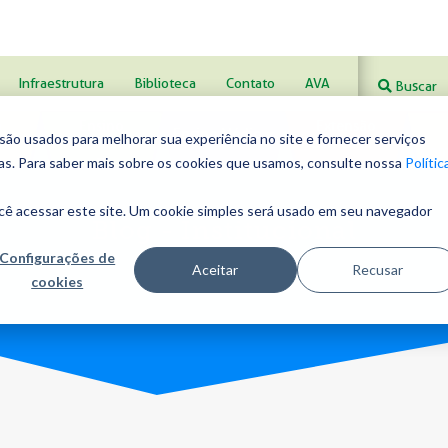
Voleibol
Xadrez
Infraestrutura
Biblioteca
Contato
AVA
Buscar
o
Ensino
Extensão
Ensino Médio
o usados ​​para melhorar sua experiência no site e fornecer serviços
al 1
Fundamental 2
Curricular
Com
ias. Para saber mais sobre os cookies que usamos, consulte nossa
Polític
cê acessar este site. Um cookie simples será usado em seu navegador
Blog - Institucional
Configurações de
Aceitar
Recusar
cookies