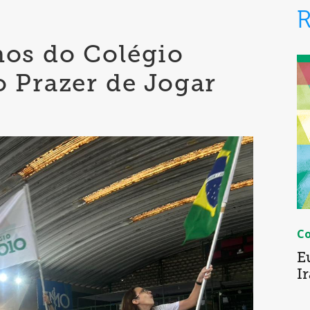
nos do Colégio
o Prazer de Jogar
C
E
I