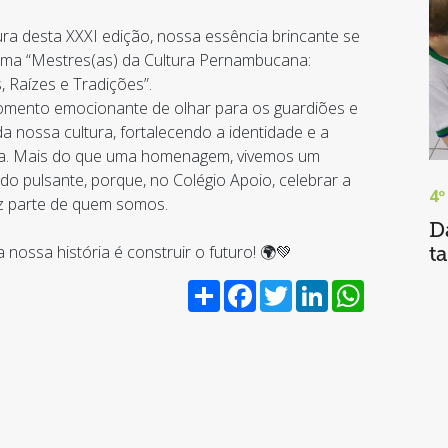
ra desta XXXI edição, nossa essência brincante se
ema “Mestres(as) da Cultura Pernambucana:
 Raízes e Tradições”.
mento emocionante de olhar para os guardiões e
da nossa cultura, fortalecendo a identidade e a
ia. Mais do que uma homenagem, vivemos um
do pulsante, porque, no Colégio Apoio, celebrar a
4º
az parte de quem somos.
D
a nossa história é construir o futuro! 🌍💚
t
Share
Facebook
Twitter
LinkedIn
WhatsApp